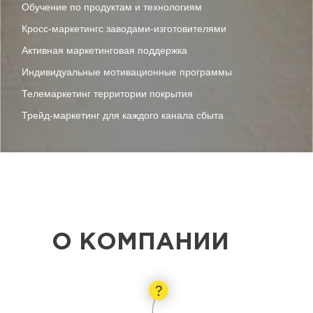
Обучение по продуктам и технологиям
Кросс-маркетингс заводами-изготовителями
Активная маркетинговая поддержка
Индивидуальные мотивационные программы
Телемаркетинг территории покрытия
Трейд-маркетинг для каждого канала сбыта
автохимия WOG; автохимия; автохимия
купить; автохимия
официальный;автохимия сайт; автохимия
О КОМПАНИИ
официальный сайт; автохимия для
автомобиля; автохимия москва;
автохимия отзывы; каталог автохимии;
автохимия цена; автохимия интернет;
интернет магазин автохимии; автохимия
оптов; автохимия купить; авто химия;