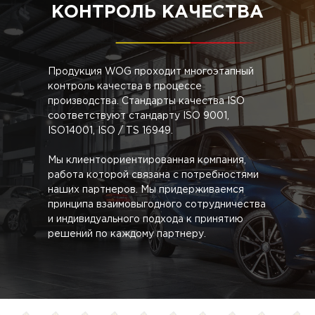
автохимия магазины; набор
КОНТРОЛЬ КАЧЕСТВА
автокосметики; автохимия купить; авто
химия; автохимия интернет магазин;
автохимия опт; косметика авто; куплю
антифриз оптом; автомасло опт; тосол
Продукция WOG проходит многоэтапный
опт; антифриз производство; антифриз
контроль качества в процессе
производитель; антифриз бочка; тосол
производства. Стандарты качества ISO
опт; автохимия опт; купить антифриз;
соответствуют стандарту ISO 9001,
незамерзайка опт;
ISO14001, ISO / TS 16949.
Мы клиентоориентированная компания,
работа которой связана с потребностями
наших партнеров. Мы придерживаемся
принципа взаимовыгодного сотрудничества
и индивидуального подхода к принятию
решений по каждому партнеру.