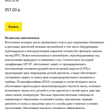
WGC0238
957,00
р.
Купить
Полностью синтетическое
Всесезонное моторное масло премиального класса для современных бензиновых
и дизельных двигателей легковых автомобилей, в том числе оборудованных
турбонаддувом и непосредственным впрыском топлива (без фильтров сажевых
частиц DPF). Может использоваться в автомобилях, переоборудованных под
использование природного и сжиженного газа. Соответствует последней
спецификации API SP: обеспечивает защиту от преждевременного
воспламенения топливовоздушной смеси на низкой скорости (LSPI) и
предотвращает риск повреждения деталей двигателя, а также обеспечивает
улучшенную защиту от износа цепи газораспределительного механизма и
турбины. Полиальфаолефины (PAO), входящие в состав моторного масла,
обеспечивают превосходную низкотемпературную текучесть масла, отличную
мгновенную смазку всех деталей и узлов двигателя и легкий запуск даже при
самых низких температурах. Высокая термоокислительная стабильность
минимизирует образование отложений и шлама, максимально защищая
двигатель от износа и продлевая срок его службы даже в тяжелых условиях
эксплуатации. Обеспечивает высокую топливную эффективность.