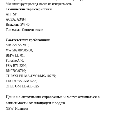
Минимизирует расход масла на испаряемость.
Технические характеристики
API: SP
ACEA: A3/B4
Вязкость: 5W-40
Тип масла: Синтетическое
Соответствует требованиям:
MB 229.5/229.3;
VW 502.00/505.00;
BMW LL-01;
Porsche A40;
PSA B71 2296;
RN0700/0710;
CHRYSLER MS-12991/MS-10725;
FIAT 9.55535-M2/Z2;
OPEL GM LL-A/B-025
Цены на автохимию справочные и могут отличаться в
зависимости от площадки продаж.
NEW: Новинки