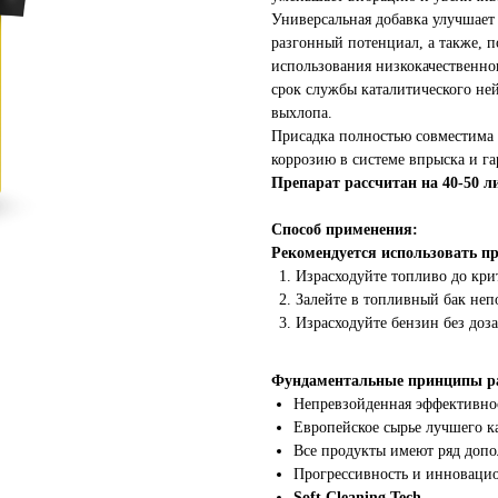
Универсальная добавка улучшает
разгонный потенциал, а также, п
использования низкокачественно
срок службы каталитического не
выхлопа.
Присадка полностью совместима 
коррозию в системе впрыска и г
Препарат рассчитан на 40-50 л
Способ применения:
Рекомендуется использовать пр
Израсходуйте топливо до кри
Залейте в топливный бак непо
Израсходуйте бензин без доз
Фундаментальные принципы ра
Непревзойденная эффективност
Европейское сырье лучшего ка
Все продукты имеют ряд допо
Прогрессивность и инновацио
Soft Cleaning Tech.