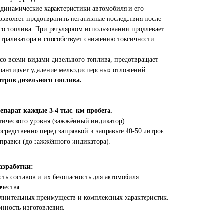
 динамические характеристики автомобиля и его
озволяет предотвратить негативные последствия после
го топлива. При регулярном использовании продлевает
йтрализатора и способствует снижению токсичности
со всеми видами дизельного топлива, предотвращает
арантирует удаление мелкодисперсных отложений.
итров дизельного топлива.
епарат каждые 3-4 тыс. км пробега.
тического уровня (зажжённый индикатор).
средственно перед заправкой и заправьте 40-50 литров.
аправки (до зажжённого индикатора).
зработки:
ь составов и их безопасность для автомобиля.
чества.
лнительных преимуществ и комплексных характеристик.
нность изготовления.